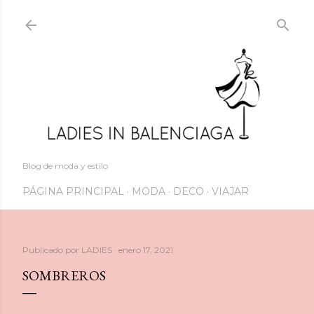
Ir al contenido principal
Blog de moda y estilo
PÁGINA PRINCIPAL
MODA
DECO
VIAJAR
Publicado por
LADIES
enero 17, 2021
SOMBREROS