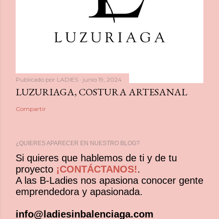
Publicado por
LADIES
junio 19, 2024
LUZURIAGA, COSTURA ARTESANAL
Compartir
¿QUIERES APARECER EN NUESTRO BLOG?
Si quieres que hablemos de ti y de tu
proyecto
¡CONTÁCTANOS!
.
A las B-Ladies nos apasiona conocer gente
emprendedora y apasionada.
info@ladiesinbalenciaga.com