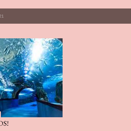
21
OS!