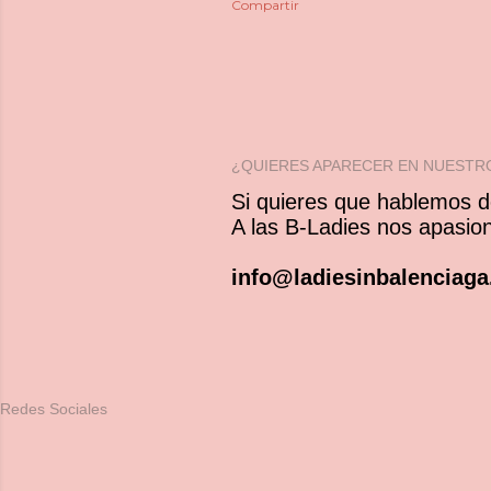
Compartir
¿QUIERES APARECER EN NUESTR
Si quieres que hablemos de
A las B-Ladies nos apasi
info@ladiesinbalenciag
Redes Sociales