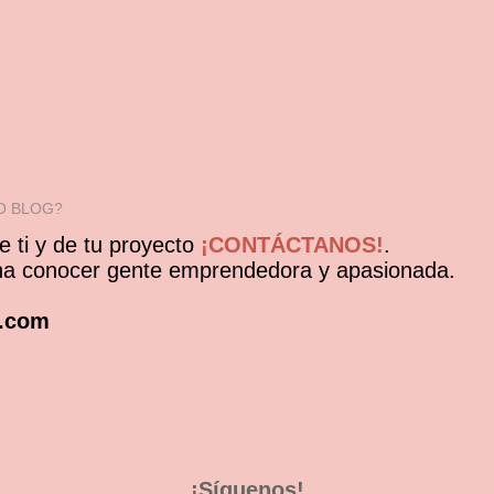
O BLOG?
 ti y de tu proyecto
¡CONTÁCTANOS!
.
ona conocer gente emprendedora y apasionada.
a.com
¡Síguenos!